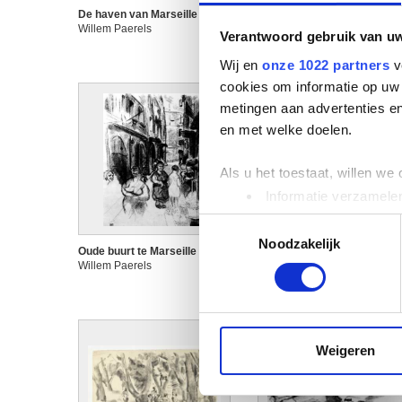
De haven van Marseille
De Pont-Neuf te Parijs
Willem Paerels
Willem Paerels
Verantwoord gebruik van u
Wij en
onze 1022 partners
v
cookies om informatie op uw 
metingen aan advertenties en
en met welke doelen.
Als u het toestaat, willen we
Informatie verzamelen
Uw apparaat identific
Toestemmingsselectie
Lees meer over hoe uw perso
Noodzakelijk
Oude buurt te Marseille
Oude havenbuurt te Marseil
toestemming op elk moment wi
Willem Paerels
Willem Paerels
We gebruiken cookies om cont
websiteverkeer te analyseren
media, adverteren en analys
Weigeren
verstrekt of die ze hebben v