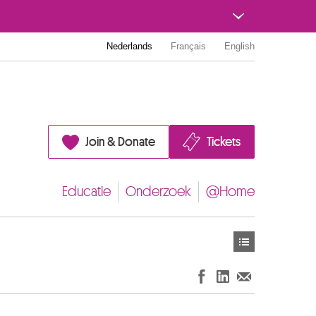
Nederlands
Français
English
Join & Donate
Tickets
Educatie
Onderzoek
@Home