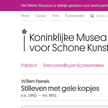
Het Wiertz Museum is tijdelijk gesloten voor werkzaa
Home
Contact
Pers
Evenementen
Koninklijke Musea voor Schone Kunsten van België
Praktisch
Tentoonstellingen & presentaties
Willem Paerels
Stilleven met gele kopjes
(ca. 1942) — Inv. 8951