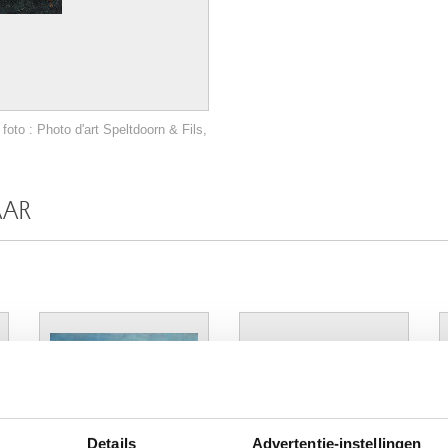
oto : Photo d'art Speltdoorn & Fils,
AAR
Details
Advertentie-instellingen