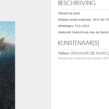
BESCHRIJVING
Olieverf op doek
Initialen rechts onderaan : W D / de / N
Afmetingen: 73,5 x 54,5
Herkomst: Gekocht van mej. de Gerlac
KUNSTENAAR(S)
William DEGOUVE DE NUNC
Monthermé, Ardennes (Frankrijk) 1867