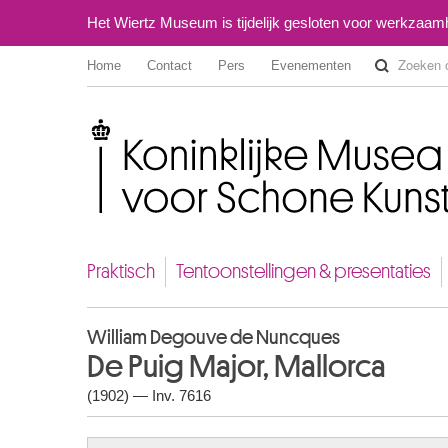
Het Wiertz Museum is tijdelijk gesloten voor werkzaa
Home
Contact
Pers
Evenementen
Koninklijke Musea voor Schone Kunsten van België
Praktisch
Tentoonstellingen & presentaties
William Degouve de Nuncques
De Puig Major, Mallorca
(1902) — Inv. 7616