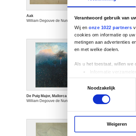
Aak
Affiche : Reizen Casier
Verantwoord gebruik van u
William Degouve de Nuncques
Brussel
William Degouve de Nuncqu
Wij en
onze 1022 partners
v
cookies om informatie op uw 
metingen aan advertenties en
en met welke doelen.
Als u het toestaat, willen we
Informatie verzamelen
Uw apparaat identific
Toestemmingsselectie
Lees meer over hoe uw perso
Noodzakelijk
toestemming op elk moment wi
De Puig Major, Mallorca
De scheepswerven te
William Degouve de Nuncques
Huysen
William Degouve de Nuncqu
We gebruiken cookies om cont
websiteverkeer te analyseren
media, adverteren en analys
Weigeren
verstrekt of die ze hebben v