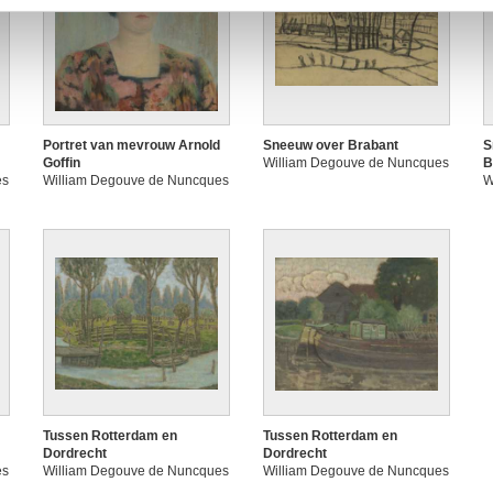
Portret van mevrouw Arnold
Sneeuw over Brabant
S
Goffin
William Degouve de Nuncques
B
es
William Degouve de Nuncques
W
Tussen Rotterdam en
Tussen Rotterdam en
Dordrecht
Dordrecht
es
William Degouve de Nuncques
William Degouve de Nuncques