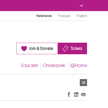
Nederlands
Français
English
Join & Donate
Tickets
Educatie
Onderzoek
@Home