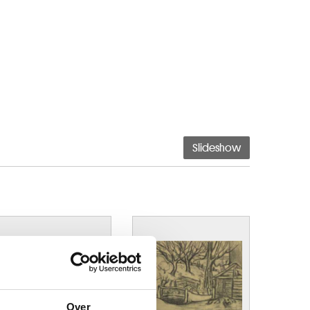
Slideshow
Over