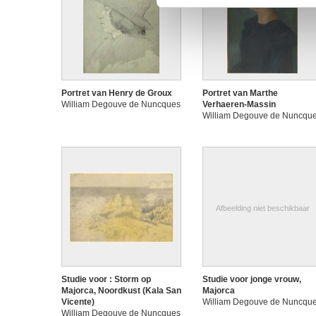
Portret van Henry de Groux
Portret van Marthe
William Degouve de Nuncques
Verhaeren-Massin
William Degouve de Nuncqu
Afbeelding niet beschikbaar
Studie voor : Storm op
Studie voor jonge vrouw,
Majorca, Noordkust (Kala San
Majorca
Vicente)
William Degouve de Nuncqu
William Degouve de Nuncques