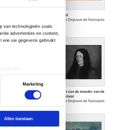
e pauwen
De poel
illiam Degouve de Nuncques
William Degouve de Nuncques
p van technologieën zoals
erde advertenties en content,
en wie uw gegevens gebruikt
g kan zijn
erprinting)
t
detailgedeelte
in. U kunt uw
Marketing
ntwerp voor affiche : Reizen
Portret van de moeder van de
asier
kunstenaar
illiam Degouve de Nuncques
William Degouve de Nuncques
 media te bieden en om ons
ze partners voor social
nformatie die u aan ze heeft
Alles toestaan