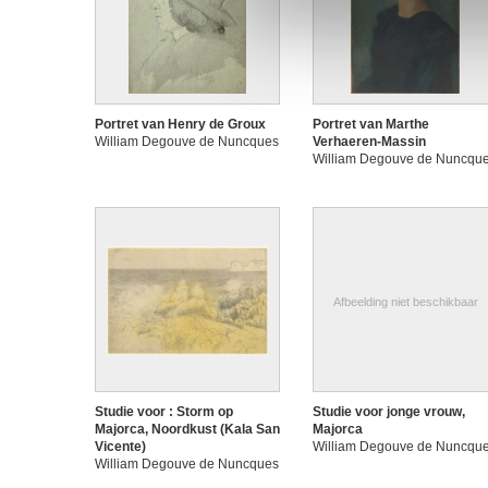
Portret van Henry de Groux
Portret van Marthe
William Degouve de Nuncques
Verhaeren-Massin
William Degouve de Nuncqu
Afbeelding niet beschikbaar
Studie voor : Storm op
Studie voor jonge vrouw,
Majorca, Noordkust (Kala San
Majorca
Vicente)
William Degouve de Nuncqu
William Degouve de Nuncques