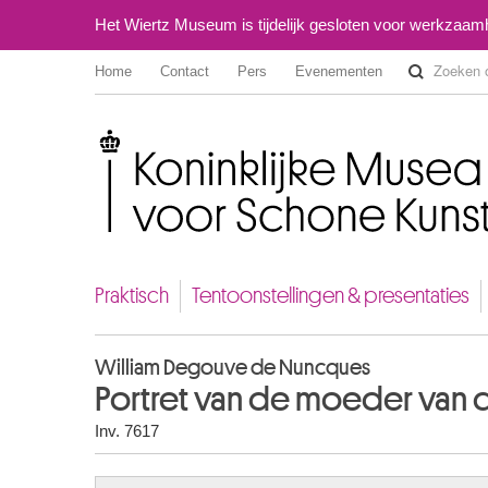
Het Wiertz Museum is tijdelijk gesloten voor werkzaa
Home
Contact
Pers
Evenementen
Koninklijke Musea voor Schone Kunsten van België
Praktisch
Tentoonstellingen & presentaties
William Degouve de Nuncques
Portret van de moeder van 
Inv. 7617