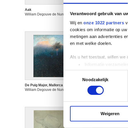
Aak
Affiche : Reizen Casier
Verantwoord gebruik van u
William Degouve de Nuncques
Brussel
William Degouve de Nuncqu
Wij en
onze 1022 partners
v
cookies om informatie op uw 
metingen aan advertenties en
en met welke doelen.
Als u het toestaat, willen we
Informatie verzamelen
Uw apparaat identific
Toestemmingsselectie
Lees meer over hoe uw perso
Noodzakelijk
toestemming op elk moment wi
De Puig Major, Mallorca
De scheepswerven te
William Degouve de Nuncques
Huysen
William Degouve de Nuncqu
We gebruiken cookies om cont
websiteverkeer te analyseren
media, adverteren en analys
Weigeren
verstrekt of die ze hebben v