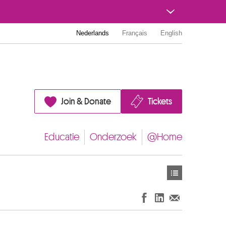
Nederlands
Français
English
Join & Donate
Tickets
Educatie
Onderzoek
@Home