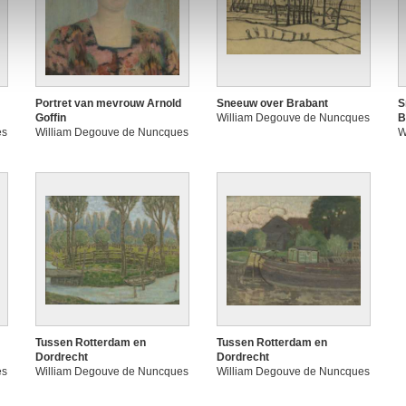
Portret van mevrouw Arnold
Sneeuw over Brabant
S
Goffin
William Degouve de Nuncques
B
es
William Degouve de Nuncques
W
Tussen Rotterdam en
Tussen Rotterdam en
Dordrecht
Dordrecht
es
William Degouve de Nuncques
William Degouve de Nuncques