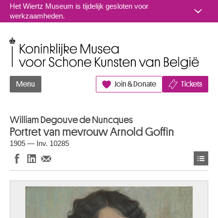
Naar inhoud
Het Wiertz Museum is tijdelijk gesloten voor
werkzaamheden.
Koninklijke Musea voor Schone Kunsten van België
Menu
Join & Donate
Tickets
William Degouve de Nuncques
Portret van mevrouw Arnold Goffin
1905 — Inv. 10285