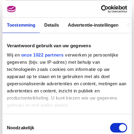
Ontwerp voor affiche : Reizen Casier
William Degouve de Nuncques
Toestemming
Details
Advertentie-instellingen
Ov
Verantwoord gebruik van uw gegevens
Wij en
onze 1022 partners
verwerken je persoonlijke
gegevens (bijv. uw IP-adres) met behulp van
technologieën zoals cookies om informatie op uw
apparaat op te slaan en te gebruiken met als doel
gepersonaliseerde advertenties en content, metingen aan
advertenties en content, inzicht in publiek en
productontwikkeling. U kunt kiezen wie uw gegevens
gebruikt en met welke doelen.
Als u het toestaat, willen we ook graag:
Toestemmingsselectie
Portret van de moeder van de kunstenaar
William Degouve de Nuncques
Informatie verzamelen over uw geografische
Noodzakelijk
locatie, die tot een paar meter nauwkeurig kan zijn