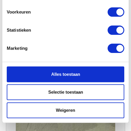
Uw apparaat identificeren door het actief te
scannen op specifieke eigenschappen (fingerprinting)
Voorkeuren
Lees meer over hoe uw persoonlijke gegevens worden
verwerkt en stel uw voorkeuren in het
detailgedeelte
in.
Statistieken
U kunt uw toestemming op elk moment wijzigen of
intrekken in de Cookieverklaring.
Marketing
We gebruiken cookies om content en advertenties te
personaliseren, om functies voor social media te bieden
en om ons websiteverkeer te analyseren. Ook delen we
Alles toestaan
informatie over uw gebruik van onze site met onze
partners voor social media, adverteren en analyse. Deze
partners kunnen deze gegevens combineren met andere
Selectie toestaan
informatie die u aan ze heeft verstrekt of die ze hebben
verzameld op basis van uw gebruik van hun services.
Weigeren