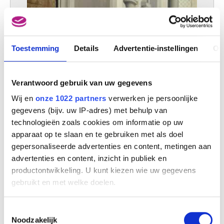
Toestemming
Details
Advertentie-instellingen
Ov
Verantwoord gebruik van uw gegevens
Wij en
onze 1022 partners
verwerken je persoonlijke
gegevens (bijv. uw IP-adres) met behulp van
technologieën zoals cookies om informatie op uw
apparaat op te slaan en te gebruiken met als doel
gepersonaliseerde advertenties en content, metingen aan
advertenties en content, inzicht in publiek en
productontwikkeling. U kunt kiezen wie uw gegevens
gebruikt en met welke doelen.
Als u het toestaat, willen we ook graag:
Toestemmingsselectie
Informatie verzamelen over uw geografische
Noodzakelijk