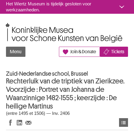
Naar inhoud
Het Wiertz Museum is tijdelijk gesloten voor
werkzaamheden.
Koninklijke Musea voor Schone Kunsten van België
Menu
Join & Donate
Tickets
Zuid-Nederlandse school, Brussel
Rechterluik van de triptiek van Zierikzee.
Voorzijde : Portret van Johanna de
Waanzinnige 1482-1555 ; keerzijde : De
heilige Martinus
(entre 1495 et 1506) — Inv. 2406