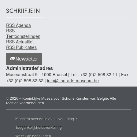
de Champaigne Philippe
SCHRIJF JE IN
Brussel 1602 - Parijs (Frankrijk) 1674
de Chirico Giorgio
RSS Agenda
Volos (Griekenland) 1888 - Rome (Italië) 1978
RSS
de Claew Adriaan
Tentoonstellingen
RSS Actualiteit
Leiden (Nederland) 1657 - Brussel 1715 of na 1721
RSS Publicaties
de Clerck Hendrick
Brussel vóór 1570? - 1630
Newsletter
De Clercq Hugo
Administratief adres
Gent 1930 - 1996
Museumstraat 9 - 1000 Brussel | Tel.: +32 (0)2 508 32 11 | Fax:
+32 (0)2 508 32 32 |
info@fine-arts-museum.be
de Cock Jan Claudius
Brussel 1667 - Antwerpen 1735
de Cock Maerten
© 2026 – Koninklijke Musea voor Schone Kunsten van België. Alle
Antwerpen 1578 - Augsburg, Beieren (Duitsland) 1661
rechten voorbehouden
de Cock Xavier
Gent 1818 - Deurle / Sint-Martens-Latem 1896
Klachten over onze dienstverlening ?
de Coene Henri
Toegankelijkheidsverklaring
Nederbrakel / Brakel 1798 - Brussel 1866
Wettelijke bepalingen