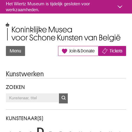
Naar inhoud
Het Wiertz Museum is tijdelijk gesloten voor
werkzaamheden.
Koninklijke Musea voor Schone Kunsten van België
Menu
Join & Donate
Tickets
Kunstwerken
ZOEKEN
KUNSTENAAR(S)
D