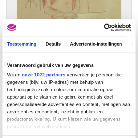
München (Duitsland) 1941
Dasnoy Albert
Lier 1901 - Terhulpen 1992
Dasveldt Jan
Amsterdam (Nederland) 1770 - 1855
Toestemming
Details
Advertentie-instellingen
Ov
Daubigny Charles-François
Parijs (Frankrijk) 1817 - 1878
Daum Antonin [LOANed Artworks]
Verantwoord gebruik van uw gegevens
Bitche, Moselle (Frankrijk) 1864 - Nancy, Meurthe-et-Moselle (Frankrijk)
1930
Wij en
onze 1022 partners
verwerken je persoonlijke
Daum Frères [LOANed Artworks]
gegevens (bijv. uw IP-adres) met behulp van
Zittend meisje
Nancy, Meurthe-et-Moselle (Frankrijk) 1878 -
technologieën zoals cookies om informatie op uw
Gustave de Smet
apparaat op te slaan en te gebruiken met als doel
David Gerard
Oudewater (Nederland) ca. 1459 - Brugge 1523
gepersonaliseerde advertenties en content, metingen aan
advertenties en content, inzicht in publiek en
David Jacques-Louis
Parijs (Frankrijk) 1748 - Brussel 1825
productontwikkeling. U kunt kiezen wie uw gegevens
gebruikt en met welke doelen.
David d'Angers Pierre-Jean
Angers, Maine-et-Loire (Frankrijk ) 1788 - Parijs (Frankrijk) 1856