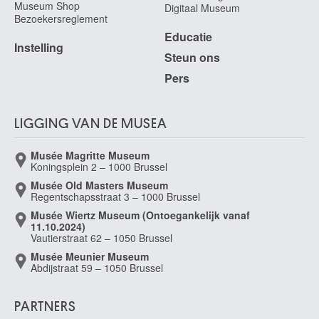
Museum Shop
De Boeck Francine
Digitaal Museum
Bezoekersreglement
Ukkel / Brussel 1949
Educatie
De Bolle Francis
Instelling
Steun ons
Elsene / Brussel 1939
Pers
de Bosschère Jean
Ukkel / Brussel 1878 - Châteauroux, Indre (Frankrijk) 1953
De Braekeleer Ferdinand
LIGGING VAN DE MUSEA
Antwerpen 1792 - 1883
De Braekeleer Henri
Musée Magritte Museum
Antwerpen 1840 - 1888
Koningsplein 2 – 1000 Brussel
Musée Old Masters Museum
de Braekeleer Jacques
Regentschapsstraat 3 – 1000 Brussel
Antwerpen 1823 - 1906
Musée Wiertz Museum (Ontoegankelijk vanaf
de Bray Jan
11.10.2024)
Haarlem (Nederland) ca. 1627 - 1697
Vautierstraat 62 – 1050 Brussel
Musée Meunier Museum
de Bray Joseph Salomonsz.
Abdijstraat 59 – 1050 Brussel
? 1605 - ? 1664
De Bray Salomon
PARTNERS
Amsterdam (Nederland) 1597 - Haarlem (Nederland) 1664