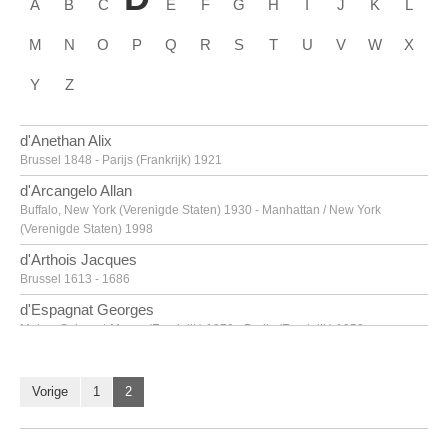
A
B
C
E
F
G
H
I
J
K
L
M
N
O
P
Q
R
S
T
U
V
W
X
Y
Z
d'Anethan Alix
Brussel 1848 - Parijs (Frankrijk) 1921
d'Arcangelo Allan
Buffalo, New York (Verenigde Staten) 1930 - Manhattan / New York
(Verenigde Staten) 1998
d'Arthois Jacques
Brussel 1613 - 1686
d'Espagnat Georges
Melun, Seine-et-Marne (Frankrijk) 1870 - Parijs (Frankrijk) 1950
d'Haese Reinhoud
Geraardsbergen 1928 - Parijs 2007
Vorige
1
2
d'Haese Roel
Geraardsbergen 1921 - Brugge 1996