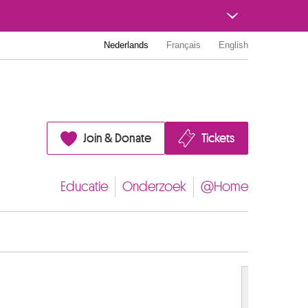
Nederlands
Français
English
Join & Donate
Tickets
Educatie
Onderzoek
@Home