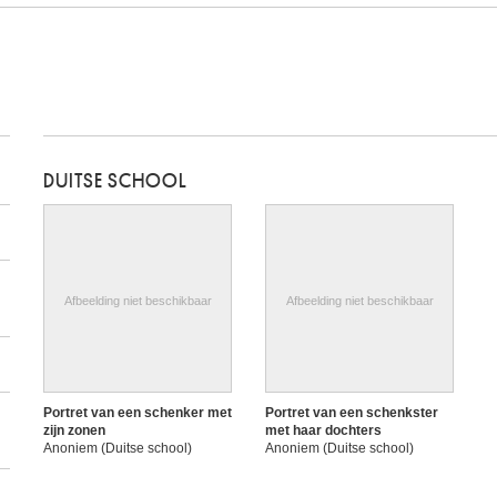
DUITSE SCHOOL
Afbeelding niet beschikbaar
Afbeelding niet beschikbaar
Portret van een schenker met
Portret van een schenkster
zijn zonen
met haar dochters
Anoniem (Duitse school)
Anoniem (Duitse school)