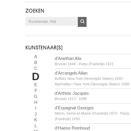
ZOEKEN
KUNSTENAAR(S)
A
d'Anethan Alix
B
Brussel 1848 - Parijs (Frankrijk) 1921
C
D
d'Arcangelo Allan
Buffalo, New York (Verenigde Staten) 1930 -
E
Manhattan / New York (Verenigde Staten) 1998
F
d'Arthois Jacques
G
Brussel 1613 - 1686
H
d'Espagnat Georges
I
J
Melun, Seine-et-Marne (Frankrijk) 1870 - Parijs
(Frankrijk) 1950
K
L
d'Haese Reinhoud