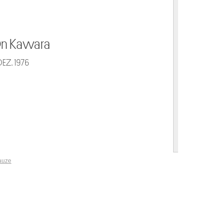
Artus I Quellinus
e heilige Petrus
auze