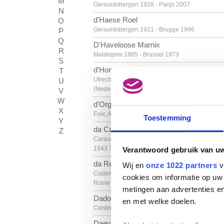
M
Geraardsbergen 1928 - Parijs 2007
N
d'Haese Roel
O
Geraardsbergen 1921 - Brugge 1996
P
Q
D'Haveloose Marnix
R
Maldegem 1885 - Brussel 1973
S
d'Hondecoeter Melchior
T
Utrecht (Nederland) 1636 - Amsterdam
U
(Nederland) 1695
V
W
d'Orgeix Christian
X
Foix, Ariège (Frankrijk) 1927
Toestemming
Y
da Caravaggio Polidor Caldara
Z
Caravaggio (Italië) 1490 - Messina (Sicilië, Italië
1543 ?
Verantwoord gebruik van u
da Reggio Raffaellino
Wij en
onze 1022 partners
v
Codemondo, Reggio Emilia (Italië) ca. 1550 -
cookies om informatie op uw 
Rome (Italië) 1578
metingen aan advertenties en
Dado
en met welke doelen.
Centinje (Montenegro, Joegoslavië) 1933
Daeye Hippolyte