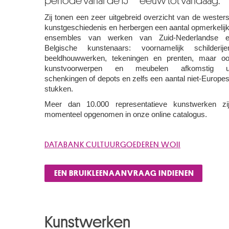
periode vanaf de 15
eeuw tot vandaag.
Zij tonen een zeer uitgebreid overzicht van de wester
kunstgeschiedenis en herbergen een aantal opmerkelij
ensembles van werken van Zuid-Nederlandse 
Belgische kunstenaars: voornamelijk schilderije
beeldhouwwerken, tekeningen en prenten, maar o
kunstvoorwerpen en meubelen afkomstig ui
schenkingen of depots en zelfs een aantal niet-Europe
stukken.
Meer dan 10.000 representatieve kunstwerken zi
momenteel opgenomen in onze online catalogus.
DATABANK CULTUURGOEDEREN WOII
EEN BRUIKLEENAANVRAAG INDIENEN
Kunstwerken