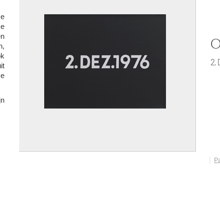
se
ke
en
n,
ok
D
t
se
jn
P