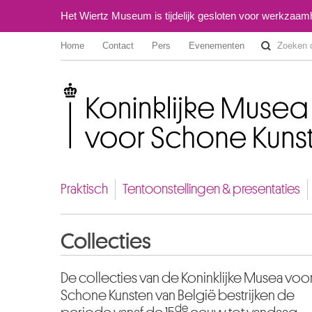
Het Wiertz Museum is tijdelijk gesloten voor werkzaa
Home
Contact
Pers
Evenementen
Koninklijke Musea voor Schone Kunsten van België
Praktisch
Tentoonstellingen & presentaties
Collecties
De collecties van de Koninklijke Musea voo
Schone Kunsten van België bestrijken de
de