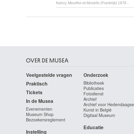
Nancy, Meurthe-et-Moselle (Frankrijk) 1878 -
David Gerard
Oudewater (Nederland) ca. 1459 - Brugge 1523
David Jacques-Louis
Parijs (Frankrijk) 1748 - Brussel 1825
David d'Angers Pierre-Jean
Angers, Maine-et-Loire (Frankrijk ) 1788 - Parijs
(Frankrijk) 1856
OVER DE MUSEA
Davies Haydn
Rhymney / Wales (Groot-Brittannië) 1921 -
Veelgestelde vragen
Onderzoek
Toronto (Canada) 2008
Bibliotheek
Praktisch
Davis John Scarlett
Publicaties
Leominster, Hereford and Worcester (Engeland,
Tickets
Fotodienst
Verenigd Koninkrijk) 1804 - Londen (Engeland,
Archief
In de Musea
Verenigd Koninkrijk) 1845
Archief voor Hedendaagse
Evenementen
Kunst in België
Daxhelet Paul
Museum Shop
Digitaal Museum
Luik 1905 - 1993
Bezoekersreglement
de Baellieur I Cornelis
Educatie
Instelling
Antwerpen 1607 - 1671