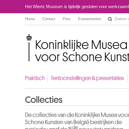
Het Wiertz Museum is tijdelijk gesloten voor werkzaa
Home
Contact
Pers
Evenementen
Koninklijke Musea voor Schone Kunsten van België
Praktisch
Tentoonstellingen & presentaties
Collecties
De collecties van de Koninklijke Musea voo
Schone Kunsten van België bestrijken de
de