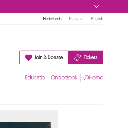
Nederlands
Français
English
Join & Donate
Tickets
Educatie
Onderzoek
@Home