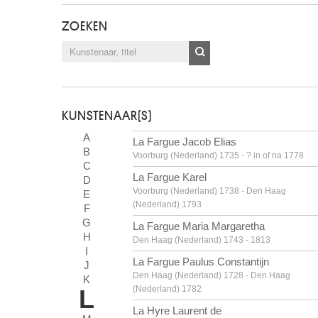
ZOEKEN
KUNSTENAAR(S)
A
La Fargue Jacob Elias
B
Voorburg (Nederland) 1735 - ? in of na 1778
C
La Fargue Karel
D
Voorburg (Nederland) 1738 - Den Haag
E
(Nederland) 1793
F
G
La Fargue Maria Margaretha
H
Den Haag (Nederland) 1743 - 1813
I
La Fargue Paulus Constantijn
J
Den Haag (Nederland) 1728 - Den Haag
K
(Nederland) 1782
L
La Hyre Laurent de