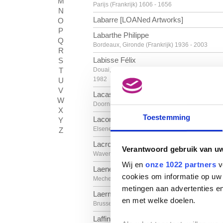
M
Parijs (Frankrijk) 1606 - 1656
N
Labarre [LOANed Artworks]
O
P
Labarthe Philippe
Q
Bordeaux, Gironde (Frankrijk) 1936 - 2003
R
Labisse Félix
S
T
Douai, Nord (Frankrijk) 1905 - Parijs (Frankrijk)
1982
U
V
Lacasse Joseph
W
Doornik 1894 - Parijs (Frankrijk) 1975
X
Toestemming
Lacomblez Jacques
Y
Elsene / Brussel 1934
Z
Lacroix Antoine
Verantwoord gebruik van u
Waver 1843 - Schaarbeek / Brussel 1896
Wij en
onze 1022 partners
v
Laenen Jean-Paul
cookies om informatie op uw 
Mechelen 1931 - 2012
metingen aan advertenties en
Laermans Eugène
en met welke doelen.
Brussel 1864 - 1940
Laffineur Marc