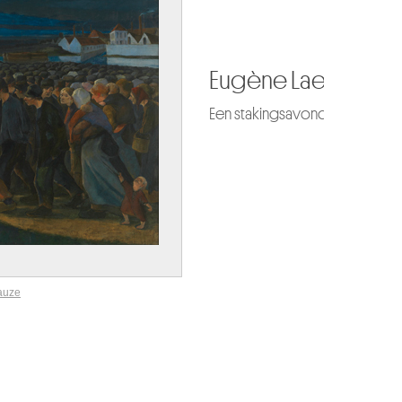
Eugène Laermans
en stakingsavond
auze