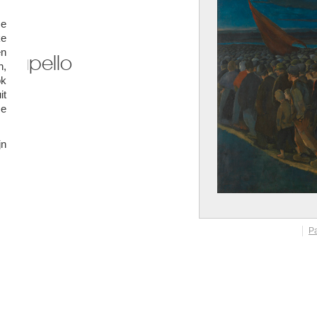
se
ke
en
n,
ok
E
t
se
jn
P