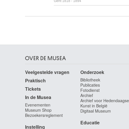
Gent 1818 - 1894
Lamorinière François
Antwerpen 1828 - 1911
Landry Abel [LOANed Artworks]
Limoges (Frankrijk) 1871 - Paris (Frankrijk) 192
Landuyt Octave
Gent 1922 - Heusden / Destelbergen 2024
Langaskens Maurice
OVER DE MUSEA
Gent 1884 - Brussel 1946
Langbehn Roger
Veelgestelde vragen
Onderzoek
1892 - Montdidier (Frankrijk) 1918
Bibliotheek
Praktisch
Langendijk Dirk
Publicaties
Rotterdam (Nederland) 1748 - 1805
Tickets
Fotodienst
Archief
Langlet Pierre
In de Musea
Archief voor Hedendaagse
Brussel 1848 - ?
Evenementen
Kunst in België
Museum Shop
Lapicque Charles
Digitaal Museum
Bezoekersreglement
Theizé, Rhône (Frankrijk) 1898 -¨Parijs (Frankrij
Educatie
1988
Instelling