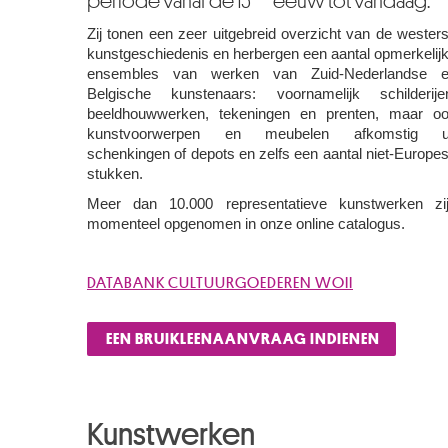
periode vanaf de 15
eeuw tot vandaag.
Zij tonen een zeer uitgebreid overzicht van de wester
kunstgeschiedenis en herbergen een aantal opmerkelij
ensembles van werken van Zuid-Nederlandse 
Belgische kunstenaars: voornamelijk schilderije
beeldhouwwerken, tekeningen en prenten, maar o
kunstvoorwerpen en meubelen afkomstig ui
schenkingen of depots en zelfs een aantal niet-Europe
stukken.
Meer dan 10.000 representatieve kunstwerken zi
momenteel opgenomen in onze online catalogus.
DATABANK CULTUURGOEDEREN WOII
EEN BRUIKLEENAANVRAAG INDIENEN
Kunstwerken