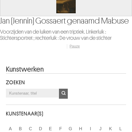
n) Gossaert genaamd Mabuse
Francis Ba
luiken van een triptiek. Linkerluik :
De paus met de u
 rechterluik : De vrouw van de stichter
Pauze
Kunstwerken
ZOEKEN
KUNSTENAAR(S)
A
B
C
D
E
F
G
H
I
J
K
L