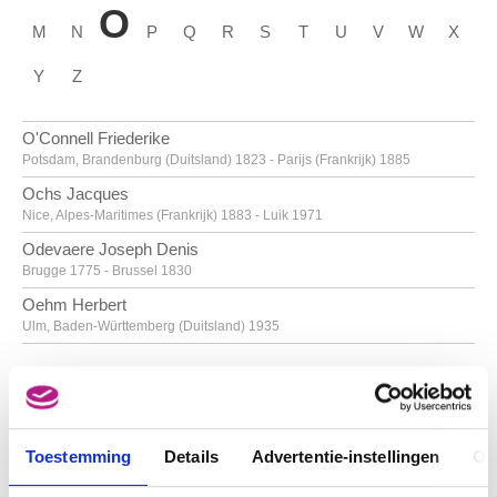
O
M
N
P
Q
R
S
T
U
V
W
X
Y
Z
O'Connell Friederike
Potsdam, Brandenburg (Duitsland) 1823 - Parijs (Frankrijk) 1885
Ochs Jacques
Nice, Alpes-Maritimes (Frankrijk) 1883 - Luik 1971
Odevaere Joseph Denis
Brugge 1775 - Brussel 1830
Oehm Herbert
Ulm, Baden-Württemberg (Duitsland) 1935
Oka Shikanosuke
Tokio (Japan) 1898 - 1978
Oldenburg Claes Thure
Stockholm (Zweden) 1929
Toestemming
Details
Advertentie-instellingen
Ov
Oleffe Auguste
OOSTENRIJKSE SCHOOL
Sint-Joost-ten-Node / Brussel 1867 - Oudergem / Brussel 1931