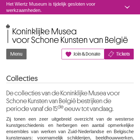
Naar inhoud
Het Wiertz Museum is tijdelijk gesloten voor
werkzaamheden.
Koninklijke Musea voor Schone Kunsten van België
Menu
Join & Donate
Tickets
Collecties
De collecties van de Koninklijke Musea voor
Schone Kunsten van België bestrijken de
de
periode vanaf de 15
eeuw tot vandaag.
Zij tonen een zeer uitgebreid overzicht van de westerse
kunstgeschiedenis en herbergen een aantal opmerkelijke
ensembles van werken van Zuid-Nederlandse en Belgische
kunstenaars: voornamelijk schilderijen, beeldhouwwerken,