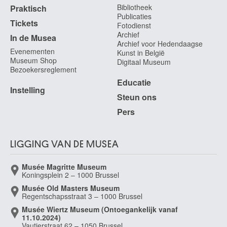
Brussel 1663 - 1732
Bibliotheek
Praktisch
Publicaties
Orpen William
Tickets
Fotodienst
Stillorgan / Dublin (Ierland) 1878 - Londen (Engeland, Verenigd Koninkrijk)
Archief
In de Musea
1931
Archief voor Hedendaagse
Evenementen
Kunst in België
Ortiz Rafael Montañez
Museum Shop
Digitaal Museum
Puerto Rico 1934
Bezoekersreglement
Ortkens Aert
Educatie
Instelling
? ca. 1475 - ? ca. 1540
Steun ons
Ost Alfred
Pers
Zwijndrecht 1884 - Antwerpen 1945
Ottevaere Auguste
Parijs (Frankrijk) 1810 - Gent 1856
LIGGING VAN DE MUSEA
Ottmann Henri
Ancenis, Loire-Atlantique (Frankrijk) 1877 - Vernon, Eure (Frankrijk) 1927
Musée Magritte Museum
Koningsplein 2 – 1000 Brussel
Oudenaarde
Musée Old Masters Museum
16de eeuw
Regentschapsstraat 3 – 1000 Brussel
Oudot Roland
Musée Wiertz Museum (Ontoegankelijk vanaf
Parijs (Frankrijk) 1897 - 1981
11.10.2024)
Vautierstraat 62 – 1050 Brussel