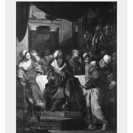
Van Assche Auguste Lambert
Brussel 1797 - 1864
Van Assche Henri
Brussel 1774 - 1841
van Assche Petrus
Laken / Brussel 1897 - Oostende 1974
Van Asten War
Arendonk 1888 - Elsene / Brussel 1958
van Avont Pieter
Mechelen 1600 - Deurne / Antwerpen 1652
van Baburen Dirck
Wijk-bij-Duurstede (Nederland) 1594/95 - Utrecht (Nederland) 1624
van Balen Hendrick
Antwerpen 1575 - 1632
van Balen Jan I
Antwerpen 1611 - 1654
van Baurscheit Jan Pieter I
Bonn, Noordrijn-Westfalen (Duitsland) 1669 - Antwerpen 1728