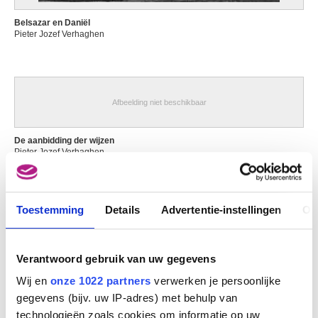
van Baurscheit Jan Pieter II
Antwerpen 1699 - 1768
Belsazar en Daniël
Pieter Jozef Verhaghen
Van Beers Jan
Lier 1852 - Fay-aux-Loges, Loiret (Frankrijk) 1927
van Beresteyn Claes
Haarlem (Nederland) 1629 - 1684
Afbeelding niet beschikbaar
van Bergen Thé
Achterveld (Nederland) 1946
De aanbidding der wijzen
Van Beurden Alfons
Pieter Jozef Verhaghen
Antwerpen 1854 - 1938
Van Beveren Mattheus
Antwerpen ca. 1630 - Brussel 1690
Toestemming
Details
Advertentie-instellingen
Ov
van Beyeren Abraham
Den Haag (Nederland) 1620/21 - Overschie / Rotterdam (Nederland) 1690
Van Beylen Victor
Verantwoord gebruik van uw gegevens
Antwerpen 1897 - 1970
Wij en
onze 1022 partners
verwerken je persoonlijke
Van Biesbroeck Louis-Pierre
gegevens (bijv. uw IP-adres) met behulp van
Gent 1839 - Brussel 1919
technologieën zoals cookies om informatie op uw