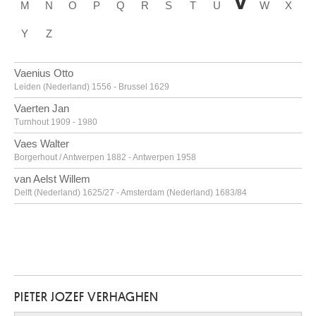
V
M
N
O
P
Q
R
S
T
U
W
X
Y
Z
Vaenius Otto
Leiden (Nederland) 1556 - Brussel 1629
Vaerten Jan
Turnhout 1909 - 1980
Vaes Walter
Borgerhout / Antwerpen 1882 - Antwerpen 1958
van Aelst Willem
Delft (Nederland) 1625/27 - Amsterdam (Nederland) 1683/84
van Alsloot Denijs
Brussel? ca. 1570? - 1625/26
van Amstel Jan
Amsterdam ca. 1500 - Antwerpen ca. 1542/43
Van Anderlecht Englebert
PIETER JOZEF VERHAGHEN
Schaarbeek / Brussel 1918 - Brussel 1961