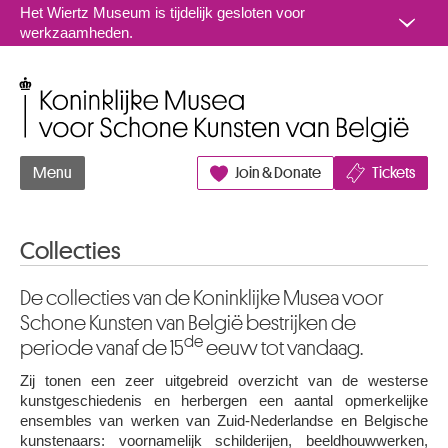
Naar inhoud
Het Wiertz Museum is tijdelijk gesloten voor
werkzaamheden.
Koninklijke Musea voor Schone Kunsten van België
Menu
Join & Donate
Tickets
Collecties
De collecties van de Koninklijke Musea voor
Schone Kunsten van België bestrijken de
de
periode vanaf de 15
eeuw tot vandaag.
Zij tonen een zeer uitgebreid overzicht van de westerse
kunstgeschiedenis en herbergen een aantal opmerkelijke
ensembles van werken van Zuid-Nederlandse en Belgische
kunstenaars: voornamelijk schilderijen, beeldhouwwerken,