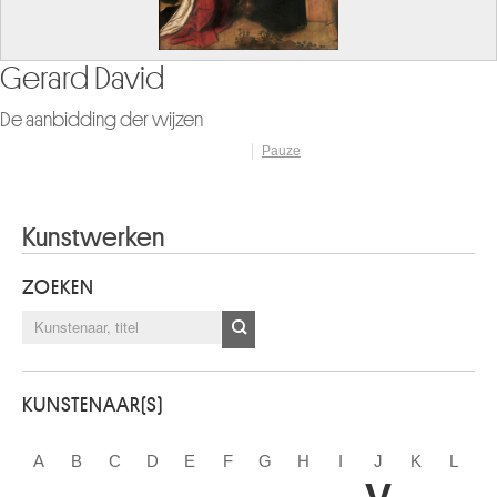
sir Edward Coley Burne-Jones
De bruidsstoet van Psyche
Pauze
Kunstwerken
ZOEKEN
KUNSTENAAR(S)
A
B
C
D
E
F
G
H
I
J
K
L