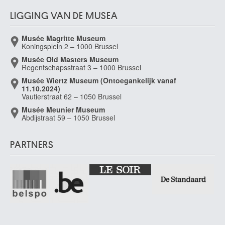
van de Velde Serge
LIGGING VAN DE MUSEA
Ukkel / Brussel 1950
van de Velde Willem II
Musée Magritte Museum
Leiden (Nederland) 1633 - Londen (Engeland, Verenigd Koninkrijk) 1707
Koningsplein 2 – 1000 Brussel
Musée Old Masters Museum
van de Venne Adriaen Pietersz.
Regentschapsstraat 3 – 1000 Brussel
Delft (Nederland) 1589 - Den Haag (Nederland) 1662
Musée Wiertz Museum (Ontoegankelijk vanaf
van de Woestyne Gustave
11.10.2024)
Gent 1881 - Ukkel / Brussel 1947
Vautierstraat 62 – 1050 Brussel
Musée Meunier Museum
van de Woestyne Maxime
Abdijstraat 59 – 1050 Brussel
Leuven 1911 - Lasne 2000
Van de Wouwer Roger
PARTNERS
Hoboken / Antwerpen 1933 - Antwerpen 2005
van Delen Dirck
Heusden / 's-Hertogenbosch (Nederland) 1604/05 - Arnemuiden
(Nederland) 1671
van Delen Jan
Brussel 1635 - 1703
van Delen Jan [LOANed Artworks]