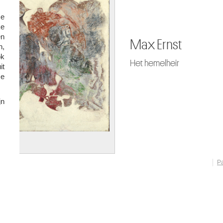
se
ke
en
n,
ok
D
t
se
jn
P