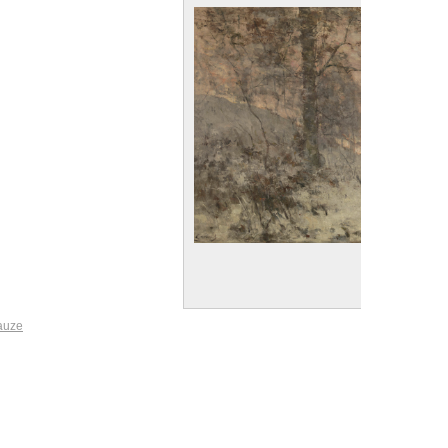
Guillaume Vogels
e sneeuw, avond
auze