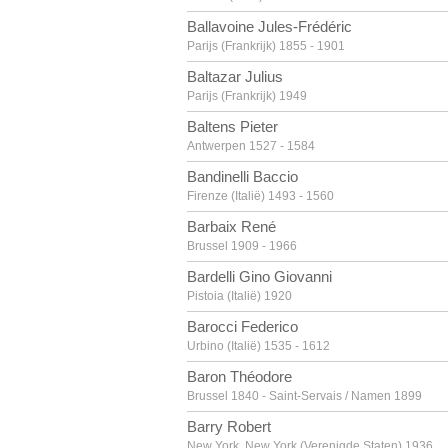
Ballavoine Jules-Frédéric
Parijs (Frankrijk) 1855 - 1901
Baltazar Julius
Parijs (Frankrijk) 1949
Baltens Pieter
Antwerpen 1527 - 1584
Bandinelli Baccio
Firenze (Italië) 1493 - 1560
Barbaix René
Brussel 1909 - 1966
Bardelli Gino Giovanni
Pistoia (Italië) 1920
Barocci Federico
Urbino (Italië) 1535 - 1612
Baron Théodore
Brussel 1840 - Saint-Servais / Namen 1899
Barry Robert
New York, New York (Verenigde Staten) 1936