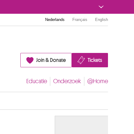
Nederlands
Français
English
Join & Donate
Tickets
Educatie
Onderzoek
@Home