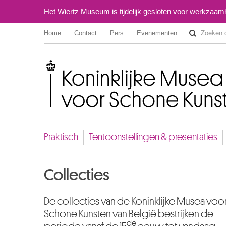
Het Wiertz Museum is tijdelijk gesloten voor werkzaa
Home
Contact
Pers
Evenementen
Koninklijke Musea voor Schone Kunsten van België
Praktisch
Tentoonstellingen & presentaties
Collecties
De collecties van de Koninklijke Musea voo
Schone Kunsten van België bestrijken de
de