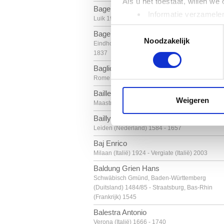
Als u het toestaat, willen we
Bage Jacques
Informatie verzamelen
Luik 1942
Uw apparaat identific
Toestemmingsselectie
Bagelaar Ernst Willem Jan
Lees meer over hoe uw perso
Noodzakelijk
Eindhoven (Nederland) 1775 - Son (Nederland)
toestemming op elk moment wi
1837
Baglione Giovanni
We gebruiken cookies om cont
Rome (Italië) ca. 1566 - 1643
websiteverkeer te analyseren
Bailleux Cesar
media, adverteren en analys
Weigeren
Maastricht (Nederland) 1937
verstrekt of die ze hebben v
Bailly David
Leiden (Nederland) 1584 - 1657
Baj Enrico
Milaan (Italië) 1924 - Vergiate (Italië) 2003
Baldung Grien Hans
Schwäbisch Gmünd, Baden-Württemberg
(Duitsland) 1484/85 - Straatsburg, Bas-Rhin
(Frankrijk) 1545
Balestra Antonio
Verona (Italië) 1666 - 1740