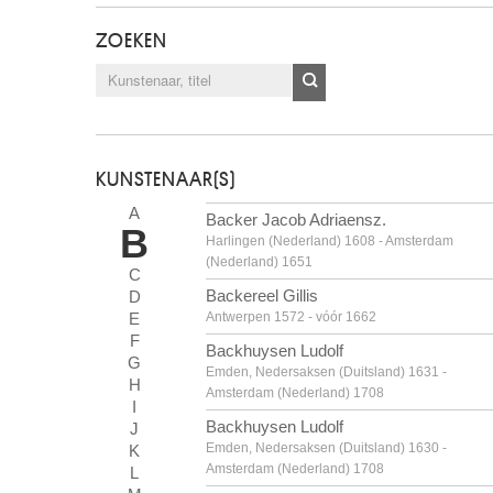
ZOEKEN
KUNSTENAAR(S)
A
Backer Jacob Adriaensz.
B
Harlingen (Nederland) 1608 - Amsterdam
(Nederland) 1651
C
Backereel Gillis
D
E
Antwerpen 1572 - vóór 1662
F
Backhuysen Ludolf
G
Emden, Nedersaksen (Duitsland) 1631 -
H
Amsterdam (Nederland) 1708
I
Backhuysen Ludolf
J
Emden, Nedersaksen (Duitsland) 1630 -
K
Amsterdam (Nederland) 1708
L