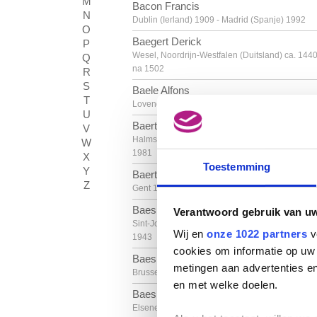
M
Bacon Francis
N
Dublin (Ierland) 1909 - Madrid (Spanje) 1992
O
Baegert Derick
P
Wesel, Noordrijn-Westfalen (Duitsland) ca. 1440
Q
na 1502
R
S
Baele Alfons
T
Lovendegem 1904 - Gent 1980
U
Baertling Olle
V
Halmstad (Zweden) 1911 - Stockholm (Zweden)
W
1981
X
Toestemming
Y
Baertsoen Albert
Z
Gent 1866 - 1922
Baes Firmin
Verantwoord gebruik van u
Sint-Joost-ten-Node / Brussel 1874 - Brussel
Wij en
onze 1022 partners
v
1943
cookies om informatie op uw 
Baes Henri
metingen aan advertenties en
Brussel 1850 -1920
en met welke doelen.
Baes Rachel
Elsene / Brussel 1912 - Brugge 1983