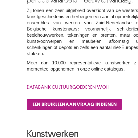
periode vanaf de 15
eeuw tot vandaag.
Zij tonen een zeer uitgebreid overzicht van de wester
kunstgeschiedenis en herbergen een aantal opmerkelij
ensembles van werken van Zuid-Nederlandse 
Belgische kunstenaars: voornamelijk schilderije
beeldhouwwerken, tekeningen en prenten, maar o
kunstvoorwerpen en meubelen afkomstig ui
schenkingen of depots en zelfs een aantal niet-Europe
stukken.
Meer dan 10.000 representatieve kunstwerken zi
momenteel opgenomen in onze online catalogus.
DATABANK CULTUURGOEDEREN WOII
EEN BRUIKLEENAANVRAAG INDIENEN
Kunstwerken