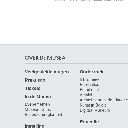
Bartholomé Albert
Thiverval-Grignon, Yvelines (Frankrijk) 1848 -
Parijs (Frankrijk) 1928
Bartlett Charles-William
Bridport, Dorset (Engeland, Verenigd Koninkrijk)
1860 - Honolulu, Hawaii (Verenigde Staten) 19
Bartolini Filippo
Rome (Italië) 1846 - 1911
OVER DE MUSEA
Baruchello Gianfranco
Livorno (Italië) 1924
Veelgestelde vragen
Onderzoek
Barye Antoine-Louis
Bibliotheek
Praktisch
Parijs (Frankrijk) 1796 - 1875
Publicaties
Tickets
Fotodienst
Baschenis Evaristo
Archief
In de Musea
Bergamo (Italië) 1617 - 1677
Archief voor Hedendaagse
Evenementen
Kunst in België
Baseleer Richard
Museum Shop
Digitaal Museum
Antwerpen 1867 - Genève (Zwitserland) 1951
Bezoekersreglement
Bassani Cesare
Educatie
Instelling
1583 - 1648 (?)