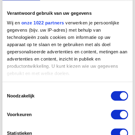
Caliari Benedetto
Verantwoord gebruik van uw gegevens
Verona (Italië) 1438 - 1598
Caliari Carletto
Wij en
onze 1022 partners
verwerken je persoonlijke
Venetië (Italië) 1570 - 1596
gegevens (bijv. uw IP-adres) met behulp van
technologieën zoals cookies om informatie op uw
Calonne Cécile
Bergen 1936
apparaat op te slaan en te gebruiken met als doel
gepersonaliseerde advertenties en content, metingen aan
Calonne Jacques
advertenties en content, inzicht in publiek en
Bergen 1930
productontwikkeling. U kunt kiezen wie uw gegevens
Calraet Abraham van
gebruikt en met welke doelen.
Dordrecht (Nederland) 1642 - 1722
Calvaert Denys
Als u het toestaat, willen we ook graag:
Antwerpen ca. 1540 - Bologna (Italië) 1619
Toestemmingsselectie
Informatie verzamelen over uw geografische
Noodzakelijk
Camacho Jorge
locatie, die tot een paar meter nauwkeurig kan zijn
Havana (Cuba) 1934
Uw apparaat identificeren door het actief te
Cambiaso Luca
scannen op specifieke eigenschappen (fingerprinting)
Voorkeuren
Moneglia / Genua (Italië) 1527 - Madrid (Spanje) 1585
Lees meer over hoe uw persoonlijke gegevens worden
Cambier Juliette
verwerkt en stel uw voorkeuren in het
detailgedeelte
in.
Statistieken
Sint-Gillis / Brussel 1879 - Elsene / Brussel 1963