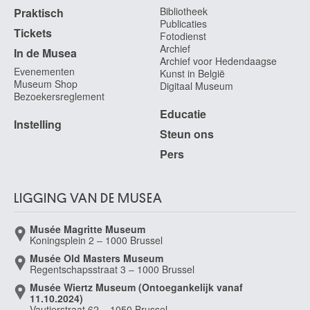
Bibliotheek
Praktisch
Châtelet 1914 - Bergen 1984
Publicaties
Tickets
Canada, Vancouvereiland, Nootka-indianen
Fotodienst
Archief
In de Musea
Candel Willem Pieter
Archief voor Hedendaagse
Den Haag (Nederland) 1835 - 1904
Evenementen
Kunst in België
Museum Shop
Digitaal Museum
Canneel Jean
Bezoekersreglement
Sint-Joost-ten-Node / Brussel 1889 - Sint-Gillis / Brussel 1963
Educatie
Instelling
Canneel Jules-Marie
Steun ons
Brussel 1881 - 1953
Pers
Canneel Marcel
1894 - 1953
Canneel Théodore-Joseph
LIGGING VAN DE MUSEA
Gent 1817 - 1892
Canova Antonio
Musée Magritte Museum
Koningsplein 2 – 1000 Brussel
Possagno (Italië) 1757 - Venetië (Italië) 1822
Musée Old Masters Museum
Cantagallina Remigio
Regentschapsstraat 3 – 1000 Brussel
Sansepolcro / Firenze (Italië) 1583 - Firenze (Italië) 1636
Musée Wiertz Museum (Ontoegankelijk vanaf
Cantré Jozef
11.10.2024)
Vautierstraat 62 – 1050 Brussel