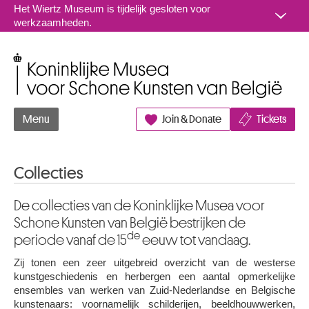
Naar inhoud
Het Wiertz Museum is tijdelijk gesloten voor
werkzaamheden.
Koninklijke Musea voor Schone Kunsten van België
Menu
Join & Donate
Tickets
Collecties
De collecties van de Koninklijke Musea voor
Schone Kunsten van België bestrijken de
de
periode vanaf de 15
eeuw tot vandaag.
Zij tonen een zeer uitgebreid overzicht van de westerse
kunstgeschiedenis en herbergen een aantal opmerkelijke
ensembles van werken van Zuid-Nederlandse en Belgische
kunstenaars: voornamelijk schilderijen, beeldhouwwerken,