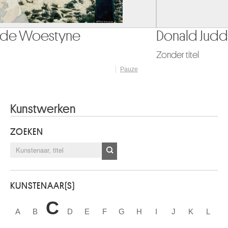
Donald Judd
Zonder titel
Pauze
Kunstwerken
ZOEKEN
KUNSTENAAR(S)
C
A
B
D
E
F
G
H
I
J
K
L