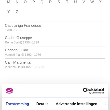
M
N
O
P
Q
R
S
T
U
V
W
X
Y
Z
Caccianiga Francesco
1700 - 1781
Cades Giuseppe
Rome (Italië) 1750 - 1799
Cadorin Guido
Venetië (Italië) 1892 - 1976
Caffi Margherita
Vicenza (Italië) 1650 - ? 1700
Caille Pierre
Doornik 1911 - Linkebeek 1996
Calandrucci Giacinto
Palermo (Italië) 1646 - 1707
Calder Alexander
CANADA, VANCOUVEREILAND, NOOTKA-INDIANEN
Toestemming
Details
Advertentie-instellingen
Ov
Philadelphia, Pennsylvania (Verenigde Staten) 1898 - New York, New York
(Verenigde Staten) 1976