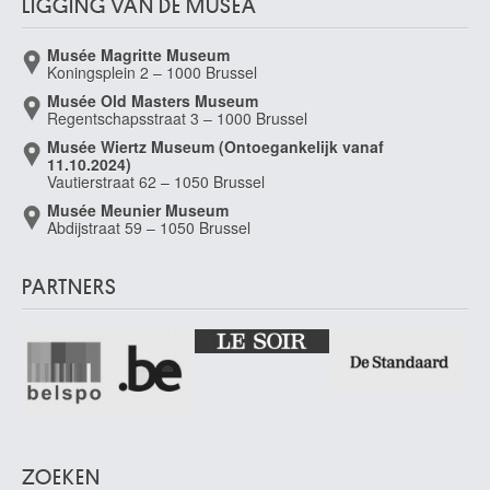
LIGGING VAN DE MUSEA
Dasnoy Albert
Lier 1901 - Terhulpen 1992
Musée Magritte Museum
Dasveldt Jan
Koningsplein 2 – 1000 Brussel
Amsterdam (Nederland) 1770 - 1855
Musée Old Masters Museum
Regentschapsstraat 3 – 1000 Brussel
Daubigny Charles-François
Parijs (Frankrijk) 1817 - 1878
Musée Wiertz Museum (Ontoegankelijk vanaf
11.10.2024)
Daum Antonin [LOANed Artworks]
Vautierstraat 62 – 1050 Brussel
Bitche, Moselle (Frankrijk) 1864 - Nancy, Meurthe-et-Moselle (Frankrijk)
Musée Meunier Museum
1930
Abdijstraat 59 – 1050 Brussel
Daum Frères [LOANed Artworks]
Nancy, Meurthe-et-Moselle (Frankrijk) 1878 -
PARTNERS
David Gerard
Oudewater (Nederland) ca. 1459 - Brugge 1523
David Jacques-Louis
Parijs (Frankrijk) 1748 - Brussel 1825
David d'Angers Pierre-Jean
Angers, Maine-et-Loire (Frankrijk ) 1788 - Parijs (Frankrijk) 1856
Davies Haydn
ZOEKEN