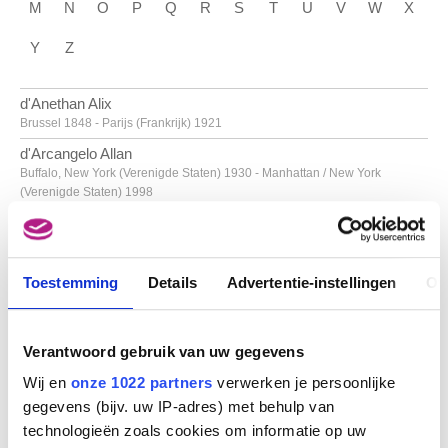
M
N
O
P
Q
R
S
T
U
V
W
X
Y
Z
d'Anethan Alix
Brussel 1848 - Parijs (Frankrijk) 1921
d'Arcangelo Allan
Buffalo, New York (Verenigde Staten) 1930 - Manhattan / New York
(Verenigde Staten) 1998
d'Arthois Jacques
Brussel 1613 - 1686
d'Espagnat Georges
Toestemming
Details
Advertentie-instellingen
Ov
Melun, Seine-et-Marne (Frankrijk) 1870 - Parijs (Frankrijk) 1950
d'Haese Reinhoud
Geraardsbergen 1928 - Parijs 2007
Verantwoord gebruik van uw gegevens
d'Haese Roel
Wij en
onze 1022 partners
verwerken je persoonlijke
Geraardsbergen 1921 - Brugge 1996
gegevens (bijv. uw IP-adres) met behulp van
PAUL DAXHELET
D'Haveloose Marnix
technologieën zoals cookies om informatie op uw
Maldegem 1885 - Brussel 1973