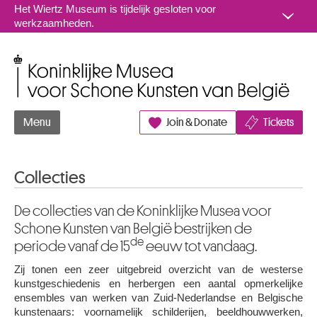
Naar inhoud
Het Wiertz Museum is tijdelijk gesloten voor
werkzaamheden.
Koninklijke Musea voor Schone Kunsten van België
Menu
Join & Donate
Tickets
Collecties
De collecties van de Koninklijke Musea voor
Schone Kunsten van België bestrijken de
de
periode vanaf de 15
eeuw tot vandaag.
Zij tonen een zeer uitgebreid overzicht van de westerse
kunstgeschiedenis en herbergen een aantal opmerkelijke
ensembles van werken van Zuid-Nederlandse en Belgische
kunstenaars: voornamelijk schilderijen, beeldhouwwerken,