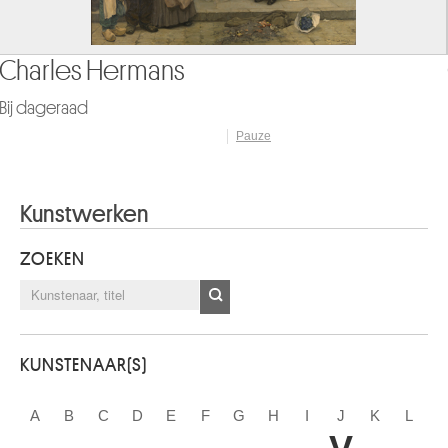
Constant Permeke
De verloofden
Pauze
Kunstwerken
ZOEKEN
KUNSTENAAR(S)
A
B
C
D
E
F
G
H
I
J
K
L