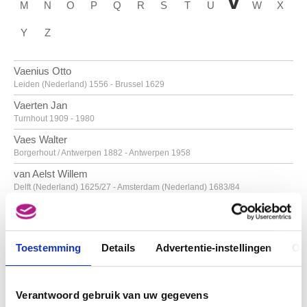
V
M
N
O
P
Q
R
S
T
U
W
X
Y
Z
Vaenius Otto
Leiden (Nederland) 1556 - Brussel 1629
Vaerten Jan
Turnhout 1909 - 1980
Vaes Walter
Borgerhout / Antwerpen 1882 - Antwerpen 1958
van Aelst Willem
Delft (Nederland) 1625/27 - Amsterdam (Nederland) 1683/84
van Alsloot Denijs
Brussel? ca. 1570? - 1625/26
van Amstel Jan
Toestemming
Details
Advertentie-instellingen
Ov
Amsterdam ca. 1500 - Antwerpen ca. 1542/43
Van Anderlecht Englebert
GERRIT VAN HONTHORST
Schaarbeek / Brussel 1918 - Brussel 1961
Verantwoord gebruik van uw gegevens