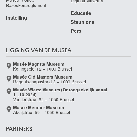
Digitaal Museum
van Bijlert Jan
Bezoekersreglement
Utrecht (Nederland) 1597/98 - 1671
Educatie
Instelling
van Bloemen Jan Frans
Steun ons
Antwerpen 1662 - Rome (Italië) 1749
Pers
van Bloemen Pieter
Antwerpen 1657 - Antwerpen 1720
Van Bommel Elias Pieter
LIGGING VAN DE MUSEA
Amsterdam (Nederland) 1819 - Wenen (Oostenrijk) 1890
Musée Magritte Museum
van Borselen Jan Willem
Koningsplein 2 – 1000 Brussel
Gouda (Nederland) 1825 - Den Haag (Nederland) 1892
Musée Old Masters Museum
van Borssom Anthonie
Regentschapsstraat 3 – 1000 Brussel
Amsterdam ca. 1630 - 1677
Musée Wiertz Museum (Ontoegankelijk vanaf
11.10.2024)
van Breda Jan
Vautierstraat 62 – 1050 Brussel
Van Brée Mathieu
Musée Meunier Museum
Antwerpen 1773 - 1839
Abdijstraat 59 – 1050 Brussel
Van Brée Philippe
Antwerpen 1786 - Sint-Joost-ten-Node / Brussel 1871
PARTNERS
Van Breedam Camiel