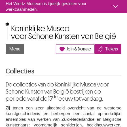
Naar inhoud
Het Wiertz Museum is tijdelijk gesloten voor
werkzaamheden.
Koninklijke Musea voor Schone Kunsten van België
Menu
Join & Donate
Tickets
Collecties
De collecties van de Koninklijke Musea voor
Schone Kunsten van België bestrijken de
de
periode vanaf de 15
eeuw tot vandaag.
Zij tonen een zeer uitgebreid overzicht van de westerse
kunstgeschiedenis en herbergen een aantal opmerkelijke
ensembles van werken van Zuid-Nederlandse en Belgische
kunstenaars: voornamelijk schilderijen, beeldhouwwerken,