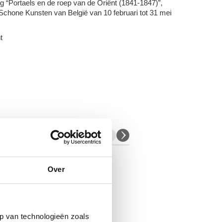
ng “Portaels en de roep van de Oriënt
(1841-1847)
”,
Schone Kunsten van België van 10 februari tot 31 mei
t
Over
Aimé Mpane. Remedies
Sporen van moderniteit
p van technologieën zoals