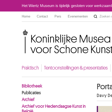
Het Wiertz Museum is tijdelijk gesloten voor werkzaa
Home
Contact
Pers
Evenementen
Koninklijke Musea voor Schone Kunsten van België
Praktisch
Tentoonstellingen & presentaties
Port
Bibliotheek
Publicaties
Davy De
Archief
Archief voor Hedendaagse Kunst in
België