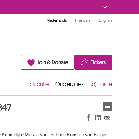
Nederlands
Français
English
Join & Donate
Tickets
Educatie
Onderzoek
@Home
847
 Koninklijke Musea voor Schone Kunsten van België