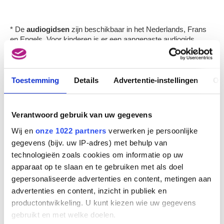
* De
audiogidsen
zijn beschikbaar in het Nederlands, Frans
en Engels. Voor kinderen is er een aangepaste audiogids
voorhanden in het Nederlands en Frans.
Toestemming
Details
Advertentie-instellingen
Ov
TARIEVEN
Verantwoord gebruik van uw gegevens
Dinsdag
Weekend
INDIVIDUELE BEZOEKERS
tot
Wij en
onze 1022 partners
verwerken je persoonlijke
vrijdag
(INCL. AUDIOGIDS*)
gegevens (bijv. uw IP-adres) met behulp van
technologieën zoals cookies om informatie op uw
Volwassene
€ 14,50
€ 17,50
apparaat op te slaan en te gebruiken met als doel
gepersonaliseerde advertenties en content, metingen aan
Senior (+65 jaar)
€ 12,50
€ 15,50
advertenties en content, inzicht in publiek en
Kind / Jongere (6-26 jaar)
€ 7,50
€ 8,50
productontwikkeling. U kunt kiezen wie uw gegevens
gebruikt en met welke doelen.
Leerkracht
€ 7,50
€ 8,50