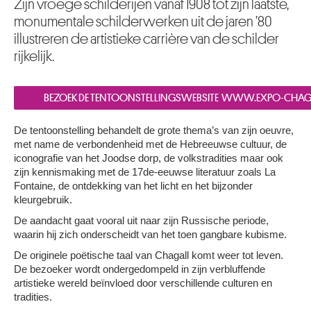
Zijn vroege schilderijen vanaf 1908 tot zijn laatste,
monumentale schilderwerken uit de jaren ’80
illustreren de artistieke carrière van de schilder
rijkelijk.
BEZOEK DE TENTOONSTELLINGSWEBSITE WWW.EXPO-C
De tentoonstelling behandelt de grote thema’s van zijn oeuvre,
met name de verbondenheid met de Hebreeuwse cultuur, de
iconografie van het Joodse dorp, de volkstradities maar ook
zijn kennismaking met de 17de-eeuwse literatuur zoals La
Fontaine, de ontdekking van het licht en het bijzonder
kleurgebruik.
De aandacht gaat vooral uit naar zijn Russische periode,
waarin hij zich onderscheidt van het toen gangbare kubisme.
De originele poëtische taal van Chagall komt weer tot leven.
De bezoeker wordt ondergedompeld in zijn verbluffende
artistieke wereld beïnvloed door verschillende culturen en
tradities.