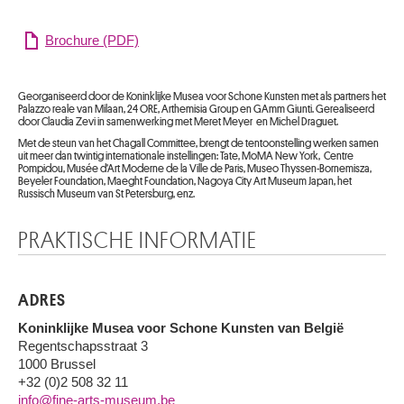
Brochure (PDF)
Georganiseerd door de Koninklijke Musea voor Schone Kunsten met als partners het
Palazzo reale van Milaan, 24 ORE, Arthemisia Group en GAmm Giunti. Gerealiseerd
door Claudia Zevi in samenwerking met Meret Meyer en Michel Draguet.
Met de steun van het Chagall Committee, brengt de tentoonstelling werken samen
uit meer dan twintig internationale instellingen: Tate, MoMA New York, Centre
Pompidou, Musée d’Art Moderne de la Ville de Paris, Museo Thyssen-Bornemisza,
Beyeler Foundation, Maeght Foundation, Nagoya City Art Museum Japan, het
Russisch Museum van St Petersburg, enz.
PRAKTISCHE INFORMATIE
ADRES
Koninklijke Musea voor Schone Kunsten van België
Regentschapsstraat 3
1000 Brussel
+32 (0)2 508 32 11
info@fine-arts-museum.be