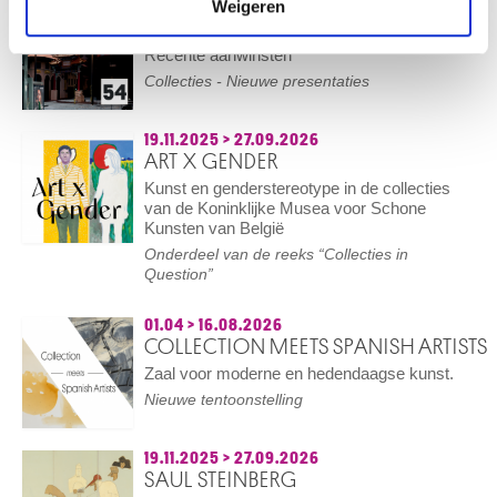
Weigeren
21.05.2025
>
27.09.2026
ZAAL 54
Recente aanwinsten
Collecties - Nieuwe presentaties
19.11.2025
>
27.09.2026
ART X GENDER
Kunst en genderstereotype in de collecties
van de Koninklijke Musea voor Schone
Kunsten van België
Onderdeel van de reeks “Collecties in
Question”
01.04
>
16.08.2026
COLLECTION MEETS SPANISH ARTISTS
Zaal voor moderne en hedendaagse kunst.
Nieuwe tentoonstelling
19.11.2025
>
27.09.2026
SAUL STEINBERG