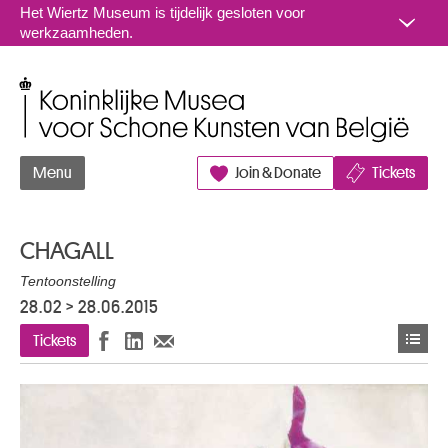
Naar inhoud
Het Wiertz Museum is tijdelijk gesloten voor
werkzaamheden.
Koninklijke Musea voor Schone Kunsten van België
Menu
Join & Donate
Tickets
CHAGALL
Tentoonstelling
28.02
>
28.06.2015
Tickets