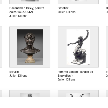
Barend van Orley, peintre
Batelier
B
(vers 1492-1542)
Julien Dillens
J
Julien Dillens
Etrurie
Femme assise ( la ville de
F
Julien Dillens
Bruxelles )
J
Julien Dillens