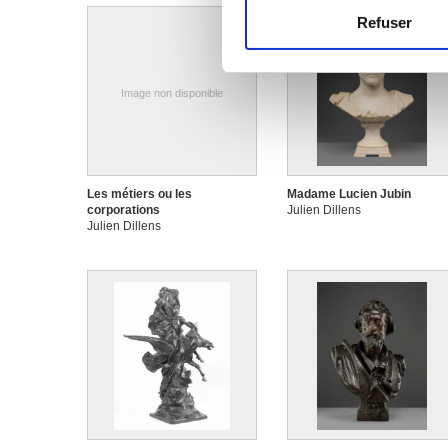
Refuser
Les cookies nous permettent d
sociaux et d'analyser notre t
partenaires de médias sociaux
Image non disponible
vous leur avez fournies ou qu'
Les métiers ou les
Madame Lucien Jubin
corporations
Julien Dillens
Julien Dillens