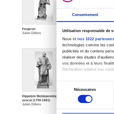
Consentement
Forgeron
François Laurent, juriste
Utilisation responsable de 
Julien Dillens
(1810-1887)
Julien Dillens
Nous et
nos 1022 partenair
technologies comme les cooki
publicités et du contenu per
réaliser des études d’audienc
vos données et à leurs final
Déclaration relative aux cooki
Si vous le permettez, nous a
Sélection
Collecter des informa
Nécessaires
du
Identifier votre appar
consentement
Hippolyte Metdepenningen,
Hubert Frère-Orban, homme
digitales).
avocat (1799-1881)
d'état belge (1812-1896)
Julien Dillens
Julien Dillens
Pour en savoir plus sur le tr
Détails »
. Vous pouvez modifi