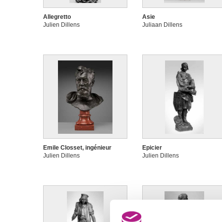
Allegretto
Asie
Julien Dillens
Juliaan Dillens
Emile Closset, ingénieur
Epicier
Julien Dillens
Julien Dillens