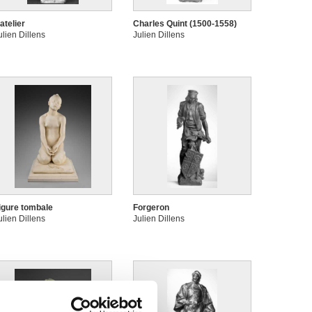
atelier
Charles Quint (1500-1558)
ulien Dillens
Julien Dillens
igure tombale
Forgeron
ulien Dillens
Julien Dillens