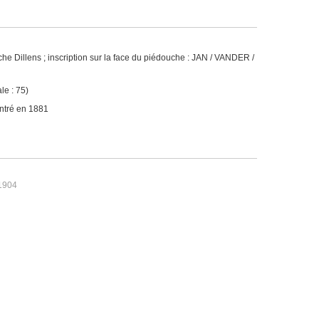
che Dillens ; inscription sur la face du piédouche : JAN / VANDER /
le : 75)
ntré en 1881
 1904