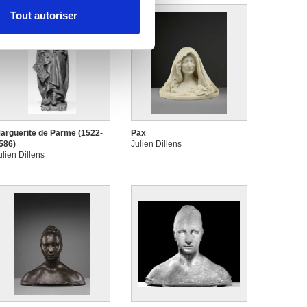
Tout autoriser
nnalités relatives aux médias
on de notre site avec nos
 d'autres informations que
arguerite de Parme (1522-
Pax
586)
Julien Dillens
ulien Dillens