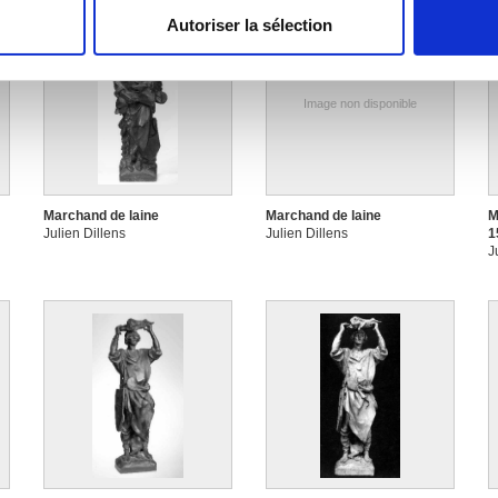
Autoriser la sélection
e personnaliser le contenu et les annonces, d'offrir des fonctio
rafic. Nous partageons également des informations sur l'utilisati
, de publicité et d'analyse, qui peuvent combiner celles-ci avec
Image non disponible
ils ont collectées lors de votre utilisation de leurs services.
Marchand de laine
Marchand de laine
M
Julien Dillens
Julien Dillens
1
J