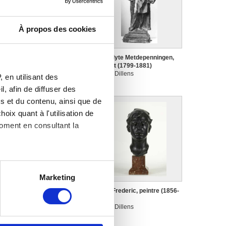
À propos des cookies
enri van Pede, architecte
Hippolyte Metdepenningen,
1ère moitié du XVIe siècle)
avocat (1799-1881)
ulien Dillens
Julien Dillens
 en utilisant des
, afin de diffuser des
s et du contenu, ainsi que de
oix quant à l'utilisation de
moment en consultant la
es à plusieurs mètres près
Marketing
s spécifiques (empreintes
e génie au lys
Léon Frederic, peintre (1856-
ulien Dillens
1940)
Julien Dillens
, reportez-vous à la
section «
claration sur les cookies.