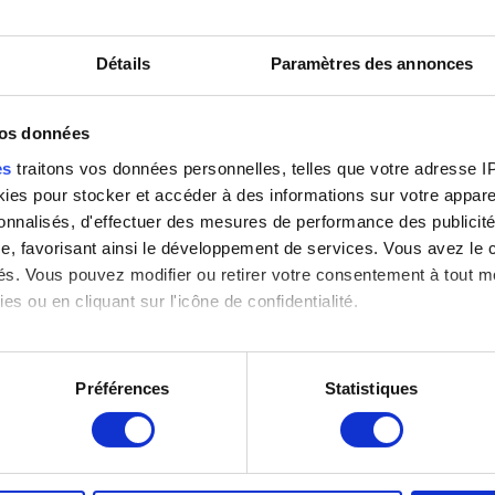
Détails
Paramètres des annonces
François Laurent, juriste
Génie ailé *
H
vos données
(1810-1887)
Julien Dillens
(
Julien Dillens
J
es
traitons vos données personnelles, telles que votre adresse IP,
es pour stocker et accéder à des informations sur votre appareil
sonnalisés, d'effectuer des mesures de performance des publicité
e, favorisant ainsi le développement de services. Vous avez le ch
ités. Vous pouvez modifier ou retirer votre consentement à tout 
es ou en cliquant sur l'icône de confidentialité.
imerions également :
tions sur votre localisation géographique qui peuvent être précis
Préférences
Statistiques
eil en l'analysant activement pour en relever les caractéristique
Hubert Frère-Orban, homme
Isabelle de Portugal (1503-
L
d'état belge (1812-1896)
1539)
J
Julien Dillens
Julien Dillens
aitement de vos données personnelles et définir vos préférences
er ou retirer votre consentement à tout moment à partir de la dé