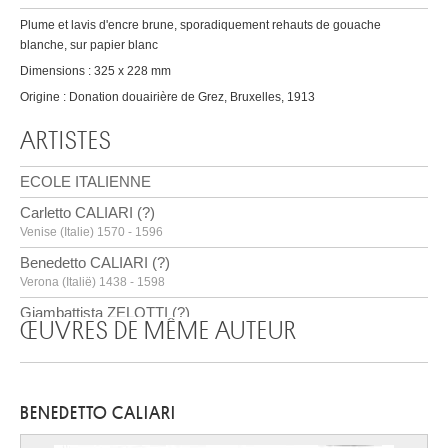
Plume et lavis d'encre brune, sporadiquement rehauts de gouache
blanche, sur papier blanc
Dimensions : 325 x 228 mm
Origine : Donation douairière de Grez, Bruxelles, 1913
ARTISTES
ECOLE ITALIENNE
Carletto CALIARI (?)
Venise (Italie) 1570 - 1596
Benedetto CALIARI (?)
Verona (Italië) 1438 - 1598
Giambattista ZELOTTI (?)
ŒUVRES DE MÊME AUTEUR
Ala (Italie) 1525 - Innsbruck (Autriche) 1587
BENEDETTO CALIARI