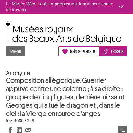
Aller au contenu
Le Musée Wiertz est temporairement fermé pour cause
de travaux.
Musées royaux des Beaux-Arts de Belgique
Menu
Join & Donate
Tickets
Anonyme
Composition allégorique. Guerrier
appuyé contre une colonne ; à sa droite :
groupe de cinq figures, derrière lui : saint
Georges qui a tué le dragon et ; dans le
ciel : la Vierge entourée d'anges
Inv. 4060 / 249