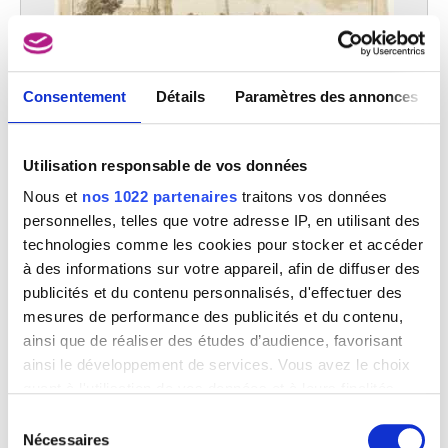
Consentement
Détails
Paramètres des annonces
Utilisation responsable de vos données
Bruxelles vu du nord-est et l'église Sainte-Gudule à gauche
Remigio Cantagallina
Nous et
nos 1022 partenaires
traitons vos données
personnelles, telles que votre adresse IP, en utilisant des
technologies comme les cookies pour stocker et accéder
à des informations sur votre appareil, afin de diffuser des
publicités et du contenu personnalisés, d'effectuer des
mesures de performance des publicités et du contenu,
ainsi que de réaliser des études d’audience, favorisant
ainsi le développement de services. Vous avez le choix
quant à l'utilisation de vos données et à leurs finalités.
Bruxelles vu du sud et Saint-Gilles au premier plan
Vous pouvez modifier ou retirer votre consentement à
Remigio Cantagallina
Sélection
tout moment en consultant la Déclaration relative aux
Nécessaires
du