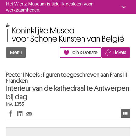
Naar inhoud
Het Wiertz Museum is tijdelijk gesloten voor
werkzaamheden.
Koninklijke Musea voor Schone Kunsten van België
Menu
Join & Donate
Tickets
Peeter I Neefs ; figuren toegeschreven aan Frans III
Francken
Interieur van de kathedraal te Antwerpen
bij dag
Inv. 1355