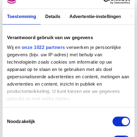
Toestemming
Details
Advertentie-instellingen
Ov
Verantwoord gebruik van uw gegevens
De volkstelling te Bethlehem
Wij en
onze 1022 partners
verwerken je persoonlijke
Pieter I Bruegel
gegevens (bijv. uw IP-adres) met behulp van
technologieën zoals cookies om informatie op uw
apparaat op te slaan en te gebruiken met als doel
gepersonaliseerde advertenties en content, metingen aan
advertenties en content, inzicht in publiek en
productontwikkeling. U kunt kiezen wie uw gegevens
gebruikt en met welke doelen.
Als u het toestaat, willen we ook graag:
Toestemmingsselectie
Informatie verzamelen over uw geografische
Noodzakelijk
locatie, die tot een paar meter nauwkeurig kan zijn
Uw apparaat identificeren door het actief te