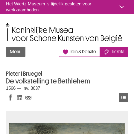
Naar inhoud
Het Wiertz Museum is tijdelijk gesloten voor
werkzaamheden.
Koninklijke Musea voor Schone Kunsten van België
Menu
Join & Donate
Tickets
Pieter I Bruegel
De volkstelling te Bethlehem
1566 — Inv. 3637