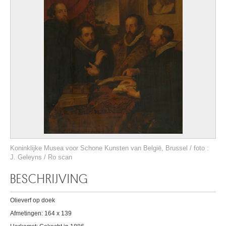
Koninklijke Musea voor Schone Kunsten van België, Brussel / foto :
J. Geleyns / Ro scan
BESCHRIJVING
Olieverf op doek
Afmetingen: 164 x 139