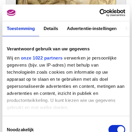
Toestemming
Details
Advertentie-instellingen
Ov
Verantwoord gebruik van uw gegevens
De beklimming van de Calvarieberg
Peter Paul Rubens (atelier van)
Wij en
onze 1022 partners
verwerken je persoonlijke
gegevens (bijv. uw IP-adres) met behulp van
technologieën zoals cookies om informatie op uw
apparaat op te slaan en te gebruiken met als doel
gepersonaliseerde advertenties en content, metingen aan
advertenties en content, inzicht in publiek en
productontwikkeling. U kunt kiezen wie uw gegevens
gebruikt en met welke doelen.
Als u het toestaat, willen we ook graag:
Toestemmingsselectie
Informatie verzamelen over uw geografische
Noodzakelijk