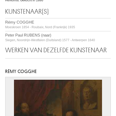
Herkomst: Gekocht in 1886
KUNSTENAAR(S)
Rémy COGGHE
Moeskroen 1854 - Roubaix, Nord (Frankrijk) 1935
Peter Paul RUBENS (naar)
Siegen, Noordrijn-Westfalen (Duitsland) 1577 - Antwerpen 1640
WERKEN VAN DEZELFDE KUNSTENAAR
RÉMY COGGHE